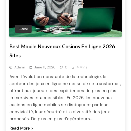
Game
Best Mobile Nouveaux Casinos En Ligne 2026
Sites
Admin
June 11, 2026
0
4 Mins
Avec l’évolution constante de la technologie, le
secteur des jeux en ligne ne cesse de se transformer,
offrant aux joueurs des expériences de plus en plus
immersives et accessibles. En 2026, les nouveaux
casinos en ligne mobiles se distinguent par leur
convivialité, leur sécurité et la diversité des jeux
proposés. De plus en plus d’opérateurs…
Read More