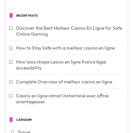
RECENT POSTS
Discover the Best Meilleur Casino En Ligne for Safe
Online Gaming
How to Stay Safe with a meilleur casino en ligne
How laws shape casino en ligne france légal
accessibility
Complete Overview of meilleur casino en ligne
Casino en ligne retrait instantané avec offres
avantageuses
CATEGORY
Travel