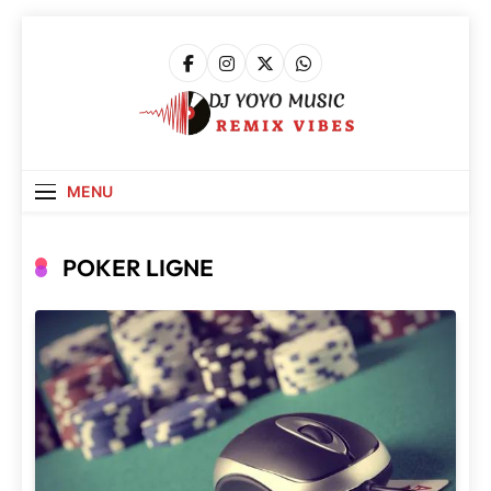
Skip
to
content
DJ Yoyo Music
Remix Vibes
MENU
POKER LIGNE