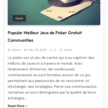
Game
Popular Meilleur Jeux de Poker Gratuit
Communities
Admin
May 25, 2026
0
4 Mins
Le poker est un jeu de cartes qui a su captiver des
millions de joueurs à travers le monde. Avec
l’avènement d’Internet, de nombreuses
communautés se sont formées autour de ce jeu,
permettant aux passionnés de se rencontrer et
d’échanger des stratégies. Parmi ces communautés,
certaines se sont distinguées par la qualité de leurs
échanges…
Read More