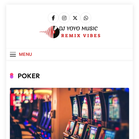
Skip
to
content
DJ Yoyo Music
Remix Vibes
MENU
POKER