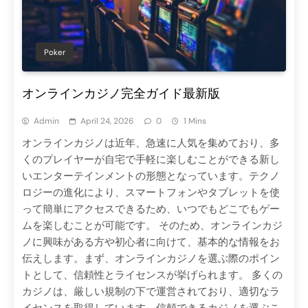
Poker
オンラインカジノ完全ガイド最新版
Admin
April 24, 2026
0
1 Mins
オンラインカジノは近年、急速に人気を集めており、多
くのプレイヤーが自宅で手軽に楽しむことができる新し
いエンターテインメントの形態となっています。テクノ
ロジーの進化により、スマートフォンやタブレットを使
って簡単にアクセスできるため、いつでもどこでもゲー
ムを楽しむことが可能です。 そのため、オンラインカジ
ノに興味がある方や初心者に向けて、基本的な情報をお
伝えします。まず、オンラインカジノを選ぶ際のポイン
トとして、信頼性とライセンスが挙げられます。 多くの
カジノは、厳しい規制の下で運営されており、適切なラ
イセンスを取得しています。信頼できるカジノを選ぶこ