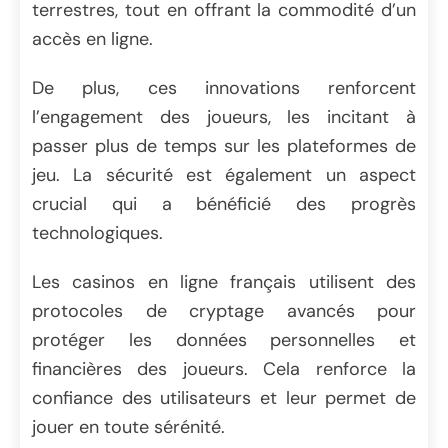
terrestres, tout en offrant la commodité d’un
accès en ligne.
De plus, ces innovations renforcent
l’engagement des joueurs, les incitant à
passer plus de temps sur les plateformes de
jeu. La sécurité est également un aspect
crucial qui a bénéficié des progrès
technologiques.
Les casinos en ligne français utilisent des
protocoles de cryptage avancés pour
protéger les données personnelles et
financières des joueurs. Cela renforce la
confiance des utilisateurs et leur permet de
jouer en toute sérénité.