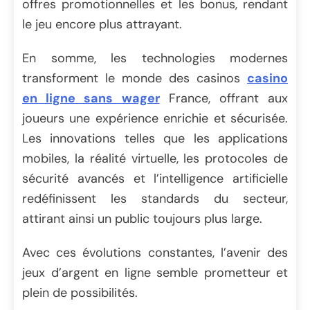
offres promotionnelles et les bonus, rendant
le jeu encore plus attrayant.
En somme, les technologies modernes
transforment le monde des casinos
casino
en ligne sans wager
France, offrant aux
joueurs une expérience enrichie et sécurisée.
Les innovations telles que les applications
mobiles, la réalité virtuelle, les protocoles de
sécurité avancés et l’intelligence artificielle
redéfinissent les standards du secteur,
attirant ainsi un public toujours plus large.
Avec ces évolutions constantes, l’avenir des
jeux d’argent en ligne semble prometteur et
plein de possibilités.