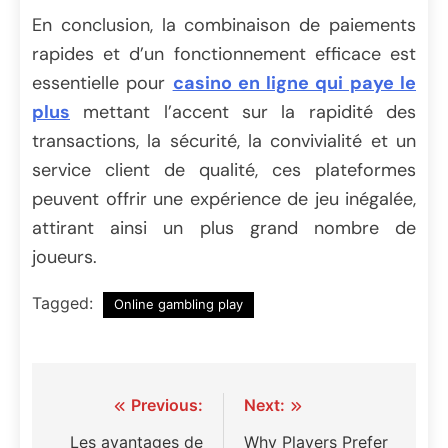
En conclusion, la combinaison de paiements
rapides et d’un fonctionnement efficace est
essentielle pour
casino en ligne qui paye le
plus
mettant l’accent sur la rapidité des
transactions, la sécurité, la convivialité et un
service client de qualité, ces plateformes
peuvent offrir une expérience de jeu inégalée,
attirant ainsi un plus grand nombre de
joueurs.
Tagged:
Online gambling play
Post
Previous:
Next:
navigation
Les avantages de
Why Players Prefer