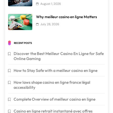
August 1, 2026
Why meilleur casino en ligne Matters
July 28, 2026
RECENT POSTS
Discover the Best Meilleur Casino En Ligne for Safe
Online Gaming
How to Stay Safe with a meilleur casino en ligne
How laws shape casino en ligne france légal
accessibility
Complete Overview of meilleur casino en ligne
Casino en ligne retrait instantané avec offres