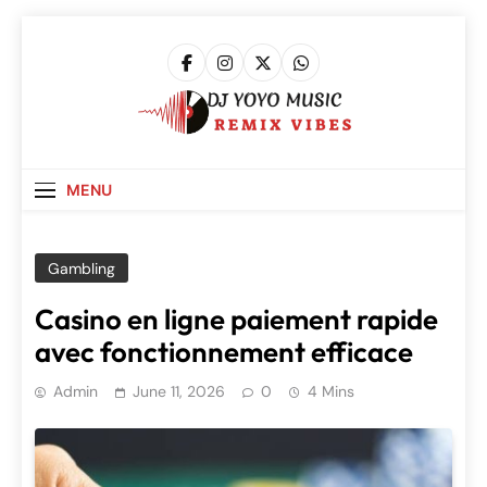
Skip
to
content
DJ Yoyo Music
Remix Vibes
MENU
Gambling
Casino en ligne paiement rapide
avec fonctionnement efficace
Admin
June 11, 2026
0
4 Mins