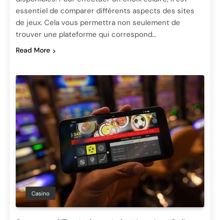
essentiel de comparer différents aspects des sites
de jeux. Cela vous permettra non seulement de
trouver une plateforme qui correspond…
Read More
Casino