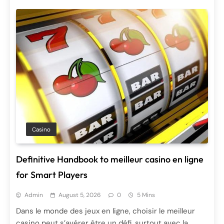
Casino
Definitive Handbook to meilleur casino en ligne
for Smart Players
Admin
August 5, 2026
0
5 Mins
Dans le monde des jeux en ligne, choisir le meilleur
casino peut s’avérer être un défi, surtout avec la