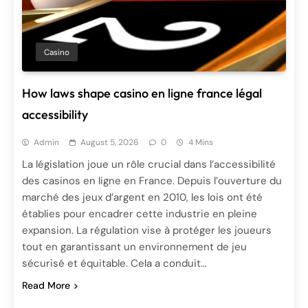
Casino
How laws shape casino en ligne france légal
accessibility
Admin
August 5, 2026
0
4 Mins
La législation joue un rôle crucial dans l’accessibilité
des casinos en ligne en France. Depuis l’ouverture du
marché des jeux d’argent en 2010, les lois ont été
établies pour encadrer cette industrie en pleine
expansion. La régulation vise à protéger les joueurs
tout en garantissant un environnement de jeu
sécurisé et équitable. Cela a conduit…
Read More