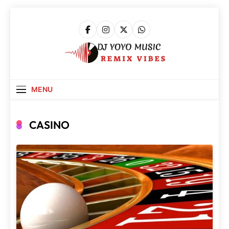
Skip
to
content
DJ Yoyo Music
Remix Vibes
MENU
CASINO