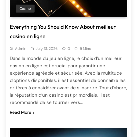
Casino
Everything You Should Know About meilleur
casino en ligne
Admin
July 31, 2026
0
5 Mins
Dans le monde du jeu en ligne, le choix d’un meilleur
casino en ligne est crucial pour garantir une
expérience agréable et sécurisée. Avec la multitude
d’options disponibles, il est essentiel de connaître les
critères à considérer avant de s’inscrire. Tout d’abord,
la réputation d’un casino est primordiale. Il est
recommandé de se tourner vers…
Read More