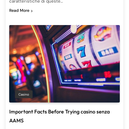
caratteristiche di queste…
Read More
Casino
Important Facts Before Trying casino senza
AAMS