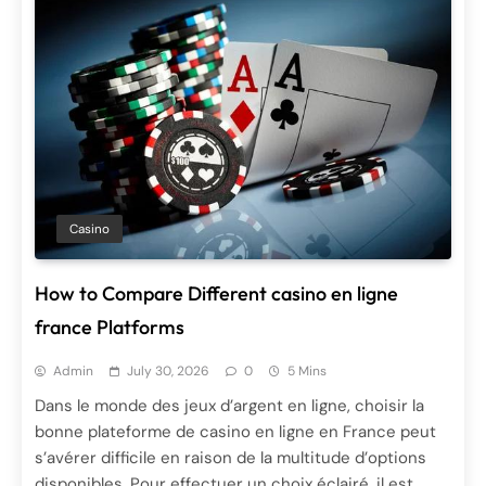
Casino
How to Compare Different casino en ligne
france Platforms
Admin
July 30, 2026
0
5 Mins
Dans le monde des jeux d’argent en ligne, choisir la
bonne plateforme de casino en ligne en France peut
s’avérer difficile en raison de la multitude d’options
disponibles. Pour effectuer un choix éclairé, il est