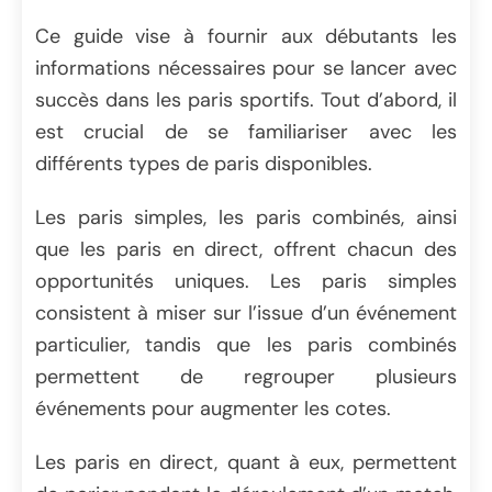
Ce guide vise à fournir aux débutants les
informations nécessaires pour se lancer avec
succès dans les paris sportifs. Tout d’abord, il
est crucial de se familiariser avec les
différents types de paris disponibles.
Les paris simples, les paris combinés, ainsi
que les paris en direct, offrent chacun des
opportunités uniques. Les paris simples
consistent à miser sur l’issue d’un événement
particulier, tandis que les paris combinés
permettent de regrouper plusieurs
événements pour augmenter les cotes.
Les paris en direct, quant à eux, permettent