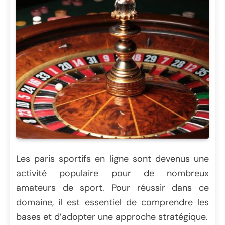
Les paris sportifs en ligne sont devenus une
activité populaire pour de nombreux
amateurs de sport. Pour réussir dans ce
domaine, il est essentiel de comprendre les
bases et d’adopter une approche stratégique.