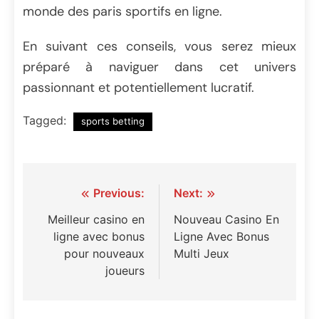
monde des paris sportifs en ligne.
En suivant ces conseils, vous serez mieux
préparé à naviguer dans cet univers
passionnant et potentiellement lucratif.
Tagged:
sports betting
Post
Previous:
Next:
navigation
Meilleur casino en
Nouveau Casino En
ligne avec bonus
Ligne Avec Bonus
pour nouveaux
Multi Jeux
joueurs