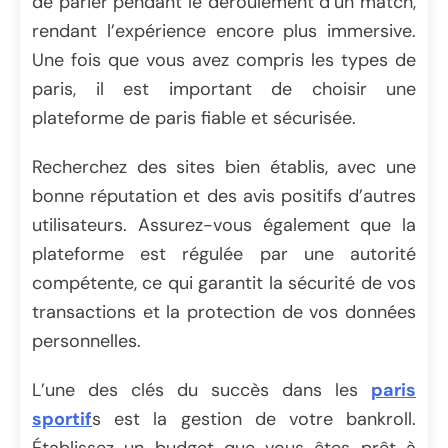
de parier pendant le déroulement d’un match,
rendant l’expérience encore plus immersive.
Une fois que vous avez compris les types de
paris, il est important de choisir une
plateforme de paris fiable et sécurisée.
Recherchez des sites bien établis, avec une
bonne réputation et des avis positifs d’autres
utilisateurs. Assurez-vous également que la
plateforme est régulée par une autorité
compétente, ce qui garantit la sécurité de vos
transactions et la protection de vos données
personnelles.
L’une des clés du succès dans les
paris
sportif
s est la gestion de votre bankroll.