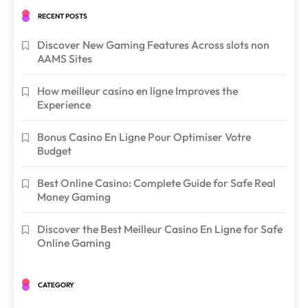
RECENT POSTS
Discover New Gaming Features Across slots non
AAMS Sites
How meilleur casino en ligne Improves the
Experience
Bonus Casino En Ligne Pour Optimiser Votre
Budget
Best Online Casino: Complete Guide for Safe Real
Money Gaming
Discover the Best Meilleur Casino En Ligne for Safe
Online Gaming
CATEGORY