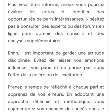
Plus vous êtes informé, mieux vous pourrez
évaluer les cotes et identifier des
opportunités de paris intéressantes. N’hésitez
pas à consulter des experts ou des forums en
ligne pour obtenir des conseils et des
analyses supplémentaires.
Enfin, il est important de garder une attitude
disciplinée. Évitez de laisser vos émotions
influencer vos paris et ne pariez pas sous
l’effet de la colère ou de l’excitation.
Prenez le temps de réfléchir à chaque pari et
apprenez de vos erreurs. En adoptant une
approche réfléchie et méthodique, vous
augmenterez vos chances de succès dans le