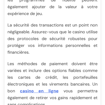
les programmes de fidélité peuvent
également ajouter de la valeur à votre
expérience de jeu.
La sécurité des transactions est un point non
négligeable. Assurez-vous que le casino utilise
des protocoles de sécurité robustes pour
protéger vos informations personnelles et
financières.
Les méthodes de paiement doivent être
variées et inclure des options fiables comme
les cartes de crédit, les portefeuilles
électroniques et les virements bancaires. Un
bon
casino en ligne
vous permettra
également de retirer vos gains rapidement et
sans complications.