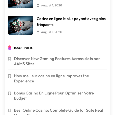
August 1, 2026
Casino en ligne le plus payant avec gains
fréquents
August 1, 2026
RECENT POSTS
Discover New Gaming Features Across slots non
AAMS Sites
How meilleur casino en ligne Improves the
Experience
Bonus Casino En Ligne Pour Optimiser Votre
Budget
Best Online Casino: Complete Guide for Safe Real