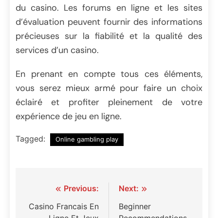
du casino. Les forums en ligne et les sites
d’évaluation peuvent fournir des informations
précieuses sur la fiabilité et la qualité des
services d’un casino.
En prenant en compte tous ces éléments,
vous serez mieux armé pour faire un choix
éclairé et profiter pleinement de votre
expérience de jeu en ligne.
Tagged:
Online gambling play
Post
Previous:
Next:
navigation
Casino Francais En
Beginner