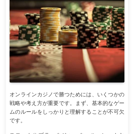
オンラインカジノで勝つためには、いくつかの
戦略や考え方が重要です。まず、基本的なゲー
ムのルールをしっかりと理解することが不可欠
です。