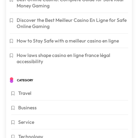
Money Gaming
Discover the Best Meilleur Casino En Ligne for Safe
Online Gaming
How to Stay Safe with a meilleur casino en ligne
How laws shape casino en ligne france légal
accessibility
CATEGORY
Travel
Business
Service
Technology