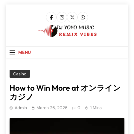
Skip
to
content
DJ Yoyo Music
Remix Vibes
MENU
Casino
How to Win More at オンライン
カジノ
Admin
March 26, 2026
0
1 Mins