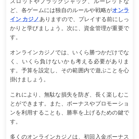
スロットやブラックジャック、ルーレットな
ど、各ゲームには独自のルールや戦略が
オンラ
イン カジノ
ありますので、プレイする前にしっ
かりと学びましょう。次に、資金管理が重要で
す。
オンラインカジノでは、いくら勝つかだけでな
く、いくら負けないかも考える必要がありま
す。予算を設定し、その範囲内で遊ぶことを心
掛けましょう。
これにより、無駄な損失を防ぎ、長く楽しむこ
とができます。また、ボーナスやプロモーショ
ンを利用することも、勝率を上げるための鍵で
す。
多くのオンラインカジノは、初回入金ボーナス