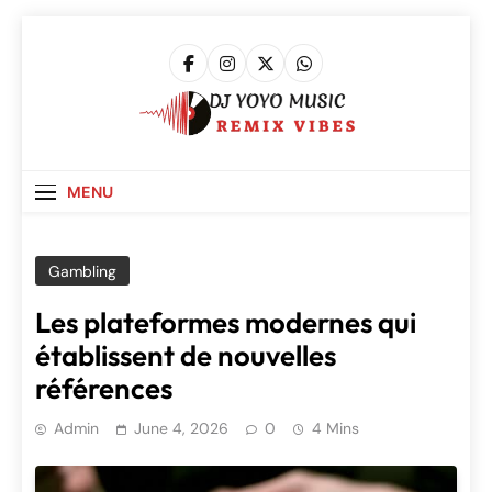
Skip
to
content
DJ Yoyo Music
Remix Vibes
MENU
Gambling
Les plateformes modernes qui
établissent de nouvelles
références
Admin
June 4, 2026
0
4 Mins