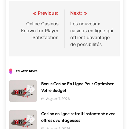
Post
Previous:
Next:
navigation
Online Casinos
Les nouveaux
Known for Player
casinos en ligne qui
Satisfaction
offrent davantage
de possibilités
RELATED NEWS
Bonus Casino En Ligne Pour Optimiser
Votre Budget
August 7, 2026
Casino en ligne retrait instantané avec
offres avantageuses
August 5, 2026