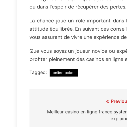
ou dans l’espoir de récupérer des pertes.
La chance joue un rôle important dans le
attitude équilibrée. En suivant ces conse
vous assurant de vivre une expérience de
Que vous soyez un joueur novice ou expér
profiter pleinement des casinos en ligne 
Tagged:
online poker
Post
Previou
navigation
Meilleur casino en ligne france syste
explain