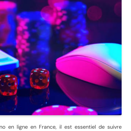
o en ligne en France, il est essentiel de suivre