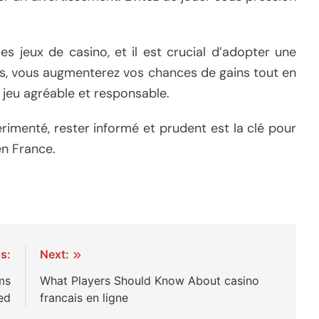
s jeux de casino, et il est crucial d’adopter une
ils, vous augmenterez vos chances de gains tout en
 jeu agréable et responsable.
imenté, rester informé et prudent est la clé pour
en France.
s:
Next:
ms
What Players Should Know About casino
ed
francais en ligne