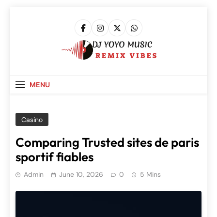
Skip
to
content
DJ Yoyo Music
Remix Vibes
MENU
Casino
Comparing Trusted sites de paris
sportif fiables
Admin
June 10, 2026
0
5 Mins