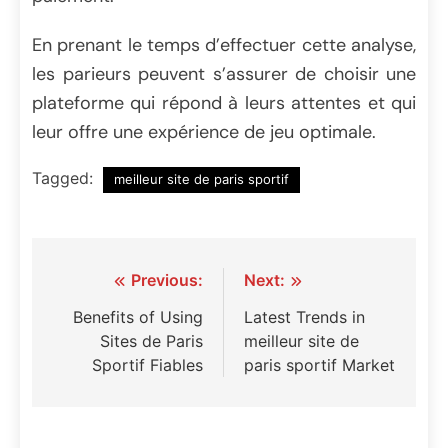
En prenant le temps d’effectuer cette analyse,
les parieurs peuvent s’assurer de choisir une
plateforme qui répond à leurs attentes et qui
leur offre une expérience de jeu optimale.
Tagged:
meilleur site de paris sportif
Post
Previous:
Next:
navigation
Benefits of Using
Latest Trends in
Sites de Paris
meilleur site de
Sportif Fiables
paris sportif Market