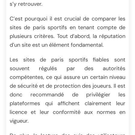
s’y retrouver.
C’est pourquoi il est crucial de comparer les
sites de paris sportifs en tenant compte de
plusieurs critères. Tout d’abord, la réputation
d’un site est un élément fondamental.
Les sites de paris sportifs fiables sont
souvent régulés par des autorités
compétentes, ce qui assure un certain niveau
de sécurité et de protection des joueurs. Il est
donc recommandé de privilégier les
plateformes qui affichent clairement leur
licence et leur conformité aux normes en
vigueur.