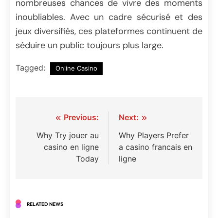
nombreuses chances de vivre des moments
inoubliables. Avec un cadre sécurisé et des
jeux diversifiés, ces plateformes continuent de
séduire un public toujours plus large.
Tagged:
Online Casino
Post
Previous:
Next:
navigation
Why Try jouer au
Why Players Prefer
casino en ligne
a casino francais en
Today
ligne
RELATED NEWS