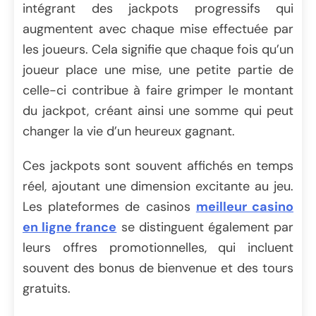
intégrant des jackpots progressifs qui
augmentent avec chaque mise effectuée par
les joueurs. Cela signifie que chaque fois qu’un
joueur place une mise, une petite partie de
celle-ci contribue à faire grimper le montant
du jackpot, créant ainsi une somme qui peut
changer la vie d’un heureux gagnant.
Ces jackpots sont souvent affichés en temps
réel, ajoutant une dimension excitante au jeu.
Les plateformes de casinos
meilleur casino
en ligne france
se distinguent également par
leurs offres promotionnelles, qui incluent
souvent des bonus de bienvenue et des tours
gratuits.