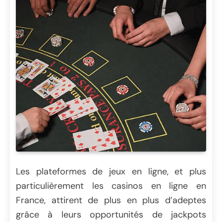
Les plateformes de jeux en ligne, et plus
particulièrement les casinos en ligne en
France, attirent de plus en plus d’adeptes
grâce à leurs opportunités de jackpots