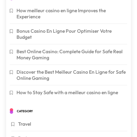
How meilleur casino en ligne Improves the
Experience
Bonus Casino En Ligne Pour Optimiser Votre
Budget
Best Online Casino: Complete Guide for Safe Real
Money Gaming
Discover the Best Meilleur Casino En Ligne for Safe
Online Gaming
How to Stay Safe with a meilleur casino en ligne
CATEGORY
Travel