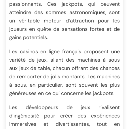
passionnants. Ces jackpots, qui peuvent
atteindre des sommes astronomiques, sont
un véritable moteur d’attraction pour les
joueurs en quête de sensations fortes et de
gains potentiels.
Les casinos en ligne français proposent une
variété de jeux, allant des machines à sous
aux jeux de table, chacun offrant des chances
de remporter de jolis montants. Les machines
à sous, en particulier, sont souvent les plus
généreuses en ce qui concerne les jackpots.
Les développeurs de jeux rivalisent
d’ingéniosité pour créer des expériences
immersives et divertissantes, tout en