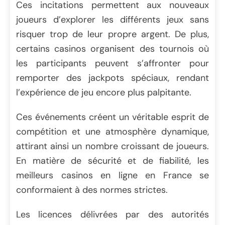
Ces incitations permettent aux nouveaux
joueurs d’explorer les différents jeux sans
risquer trop de leur propre argent. De plus,
certains casinos organisent des tournois où
les participants peuvent s’affronter pour
remporter des jackpots spéciaux, rendant
l’expérience de jeu encore plus palpitante.
Ces événements créent un véritable esprit de
compétition et une atmosphère dynamique,
attirant ainsi un nombre croissant de joueurs.
En matière de sécurité et de fiabilité, les
meilleurs casinos en ligne en France se
conformaient à des normes strictes.
Les licences délivrées par des autorités