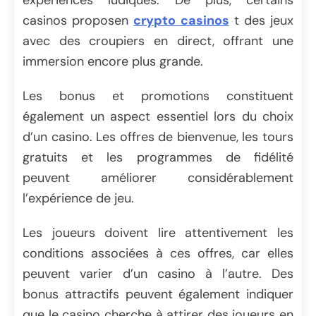
expériences ludiques. De plus, certains
casinos proposen
crypto casinos
t des jeux
avec des croupiers en direct, offrant une
immersion encore plus grande.
Les bonus et promotions constituent
également un aspect essentiel lors du choix
d’un casino. Les offres de bienvenue, les tours
gratuits et les programmes de fidélité
peuvent améliorer considérablement
l’expérience de jeu.
Les joueurs doivent lire attentivement les
conditions associées à ces offres, car elles
peuvent varier d’un casino à l’autre. Des
bonus attractifs peuvent également indiquer
que le casino cherche à attirer des joueurs en