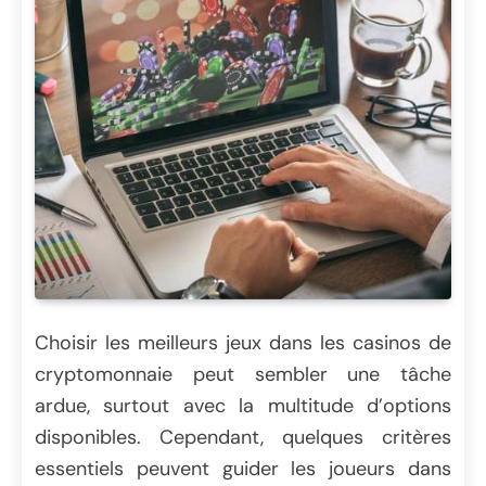
Choisir les meilleurs jeux dans les casinos de
cryptomonnaie peut sembler une tâche
ardue, surtout avec la multitude d’options
disponibles. Cependant, quelques critères
essentiels peuvent guider les joueurs dans