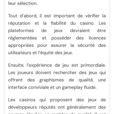
leur sélection.
Tout d’abord, il est important de vérifier la
réputation et la fiabilité du casino. Les
plateformes de jeux devraient être
réglementées et posséder des licences
appropriées pour assurer la sécurité des
utilisateurs et l’équité des jeux.
Ensuite, l’expérience de jeu est primordiale.
Les joueurs doivent rechercher des jeux qui
offrent des graphismes de qualité, une
interface conviviale et un gameplay fluide.
Les casinos qui proposent des jeux de
développeurs réputés ont généralement des