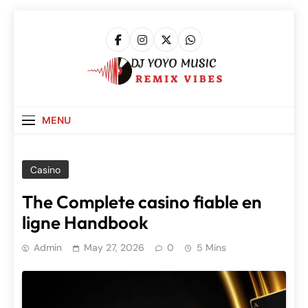
Skip
to
content
DJ Yoyo Music
Remix Vibes
MENU
Casino
The Complete casino fiable en
ligne Handbook
Admin
May 27, 2026
0
5 Mins