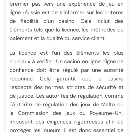
premier pas vers une expérience de jeu en
ligne réussie est de s’informer sur les critères
de fiabilité d’un casino. Cela inclut des
éléments tels que la licence, les méthodes de
paiement et la qualité du service client.
La licence est l’un des éléments les plus
cruciaux à vérifier. Un casino en ligne digne de
confiance doit être régulé par une autorité
reconnue. Cela garantit que le casino
respecte des normes strictes de sécurité et
de justice. Les autorités de régulation, comme
l’Autorité de régulation des jeux de Malta ou
la Commission des jeux du Royaume-Uni,
imposent des exigences rigoureuses afin de
protéger les joueurs. Il est donc essentiel de