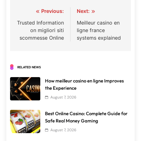
Post
Previous:
Next:
navigation
Trusted Information
Meilleur casino en
on migliori siti
ligne france
scommesse Online
systems explained
RELATED NEWS
How meilleur casino en ligne Improves
the Experience
August 7, 2026
Best Online Casino: Complete Guide for
Safe Real Money Gaming
August 7, 2026