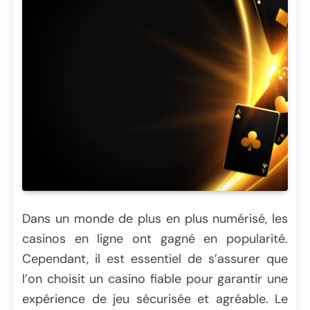
Dans un monde de plus en plus numérisé, les
casinos en ligne ont gagné en popularité.
Cependant, il est essentiel de s’assurer que
l’on choisit un casino fiable pour garantir une
expérience de jeu sécurisée et agréable. Le