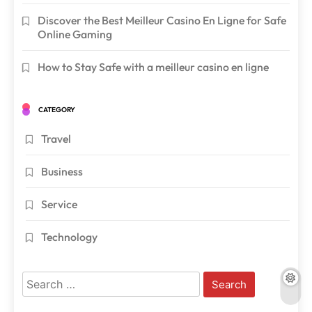
Discover the Best Meilleur Casino En Ligne for Safe
Online Gaming
How to Stay Safe with a meilleur casino en ligne
CATEGORY
Travel
Business
Service
Technology
Search
for: