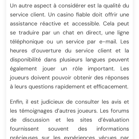
Un autre aspect à considérer est la qualité du
service client. Un casino fiable doit offrir une
assistance réactive et accessible. Cela peut
se traduire par un chat en direct, une ligne
téléphonique ou un service par e-mail. Les
heures d’ouverture du service client et la
disponibilité dans plusieurs langues peuvent
également jouer un rôle important. Les
joueurs doivent pouvoir obtenir des réponses
à leurs questions rapidement et efficacement.
Enfin, il est judicieux de consulter les avis et
les témoignages d’autres joueurs. Les forums
de discussion et les sites d’évaluation
fournissent souvent des informations
précieuses sur les expériences vécues par