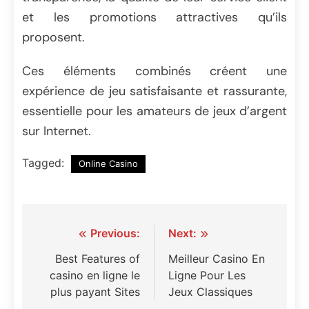
et les promotions attractives qu’ils
proposent.
Ces éléments combinés créent une
expérience de jeu satisfaisante et rassurante,
essentielle pour les amateurs de jeux d’argent
sur Internet.
Tagged:
Online Casino
Post
Previous:
Next:
navigation
Best Features of
Meilleur Casino En
casino en ligne le
Ligne Pour Les
plus payant Sites
Jeux Classiques