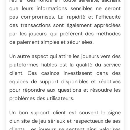
retirer des fonds en toute sérénité, sachant
que leurs informations sensibles ne seront
pas compromises. La rapidité et l’efficacité
des transactions sont également appréciées
par les joueurs, qui préfèrent des méthodes
de paiement simples et sécurisées.
Un autre aspect qui attire les joueurs vers des
plateformes fiables est la qualité du service
client. Ces casinos investissent dans des
équipes de support disponibles et réactives
pour répondre aux questions et résoudre les
problèmes des utilisateurs.
Un bon support client est souvent le signe
d’un site de jeu sérieux et respectueux de ses
clients. Les joueurs se sentent ainsi valorisés