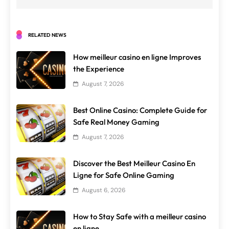
RELATED NEWS
How meilleur casino en ligne Improves
the Experience
August 7, 2026
Best Online Casino: Complete Guide for
Safe Real Money Gaming
August 7, 2026
Discover the Best Meilleur Casino En
Ligne for Safe Online Gaming
August 6, 2026
How to Stay Safe with a meilleur casino
en ligne