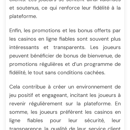
et soutenus, ce qui renforce leur fidélité à la
plateforme.
Enfin, les promotions et les bonus offerts par
les casinos en ligne fiables sont souvent plus
intéressants et transparents. Les joueurs
peuvent bénéficier de bonus de bienvenue, de
promotions régulières et d’un programme de
fidélité, le tout sans conditions cachées.
Cela contribue à créer un environnement de
jeu positif et engageant, incitant les joueurs à
revenir régulièrement sur la plateforme. En
somme, les joueurs préfèrent les casinos en
ligne fiables pour leur sécurité, leur
transparence, la qualité de leur service client