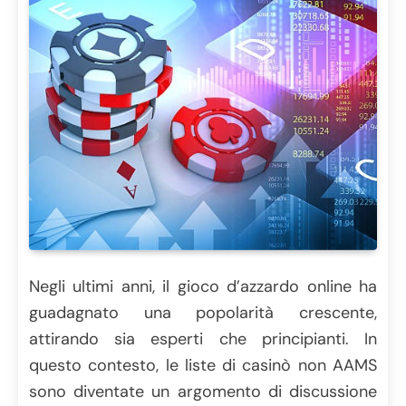
Negli ultimi anni, il gioco d’azzardo online ha
guadagnato una popolarità crescente,
attirando sia esperti che principianti. In
questo contesto, le liste di casinò non AAMS
sono diventate un argomento di discussione