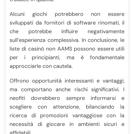
Alcuni giochi potrebbero non essere
sviluppati da fornitori di software rinomati, il
che potrebbe influire negativamente
sull’esperienza complessiva. In conclusione, le
liste di casinò non AAMS possono essere utili
per i principianti, ma è fondamentale
approcciarle con cautela.
Offrono opportunità interessanti e vantaggi,
ma comportano anche rischi significativi. I
neofiti dovrebbero sempre informarsi e
scegliere con attenzione, bilanciando la
ricerca di promozioni vantaggiose con la
necessità di giocare in ambienti sicuri e
affidabili.