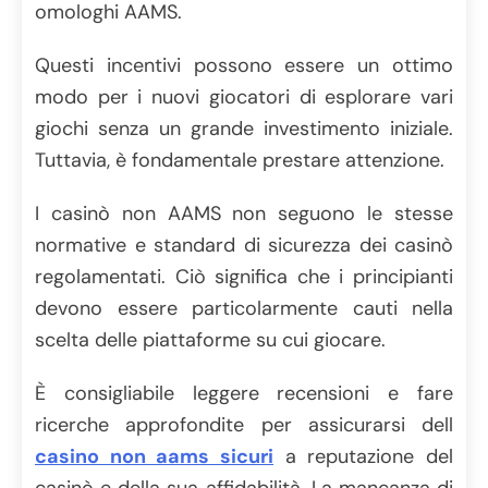
omologhi AAMS.
Questi incentivi possono essere un ottimo
modo per i nuovi giocatori di esplorare vari
giochi senza un grande investimento iniziale.
Tuttavia, è fondamentale prestare attenzione.
I casinò non AAMS non seguono le stesse
normative e standard di sicurezza dei casinò
regolamentati. Ciò significa che i principianti
devono essere particolarmente cauti nella
scelta delle piattaforme su cui giocare.
È consigliabile leggere recensioni e fare
ricerche approfondite per assicurarsi dell
casino non aams sicuri
a reputazione del