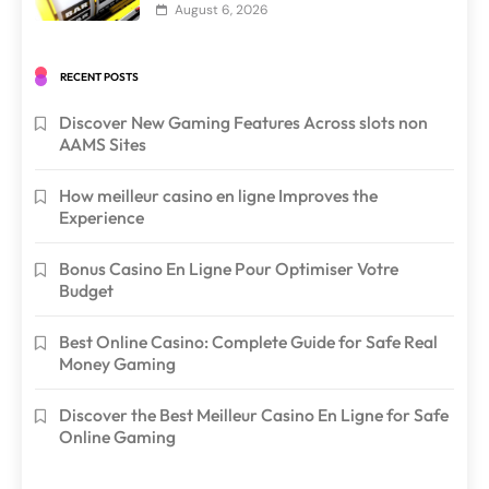
August 6, 2026
RECENT POSTS
Discover New Gaming Features Across slots non
AAMS Sites
How meilleur casino en ligne Improves the
Experience
Bonus Casino En Ligne Pour Optimiser Votre
Budget
Best Online Casino: Complete Guide for Safe Real
Money Gaming
Discover the Best Meilleur Casino En Ligne for Safe
Online Gaming