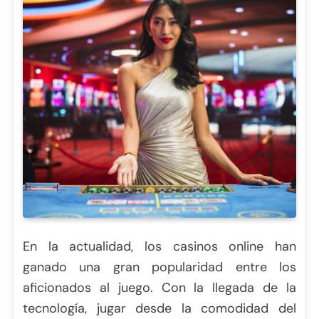
En la actualidad, los casinos online han
ganado una gran popularidad entre los
aficionados al juego. Con la llegada de la
tecnología, jugar desde la comodidad del